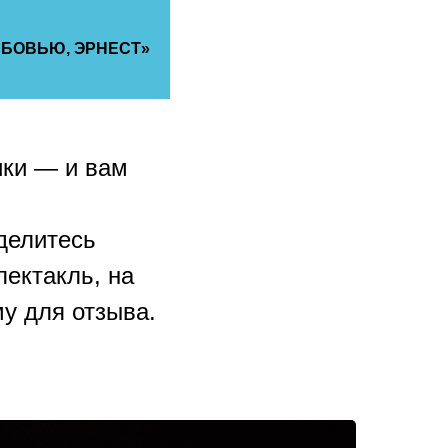
БОВЬЮ, ЭРНЕСТ»
RU
ENG
ики — и вам
делитесь
ектакль, на
у для отзыва.