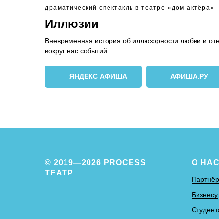
драматический спектакль в театре «дом актёра»
Иллюзии
Вневременная история об иллюзорности любви и от
вокруг нас событий.
ЯНДЕКС АФИША
АФИША.РУ
© 2019—2026
PROCESS
О НА
ТЕАТР
Партнё
Бизнесу
Студент