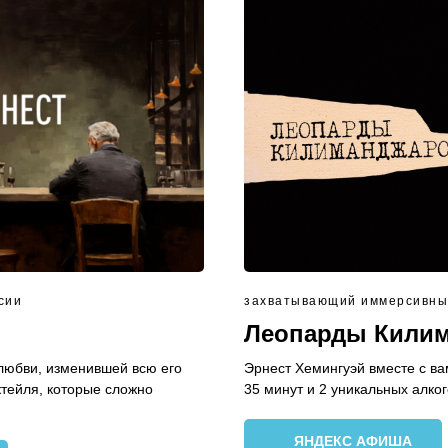
сии
захватывающий иммерсивный
Леопарды Кили
 любви, изменившей всю его
Эрнест Хемингуэй вместе с ва
ктейля, которые сложно
35 минут и 2 уникальных алко
ЯНДЕКС АФИША