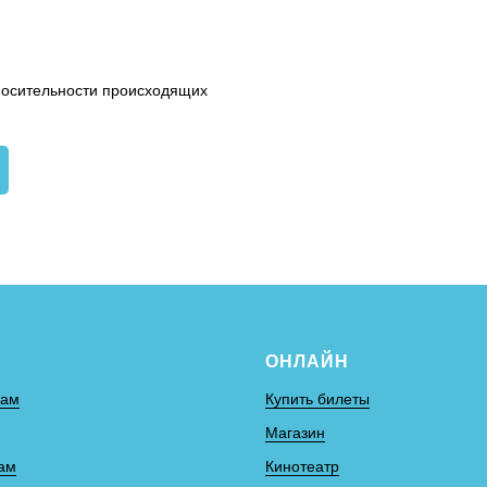
носительности происходящих
С
ОНЛАЙН
рам
Купить билеты
Магазин
ам
Кинотеатр