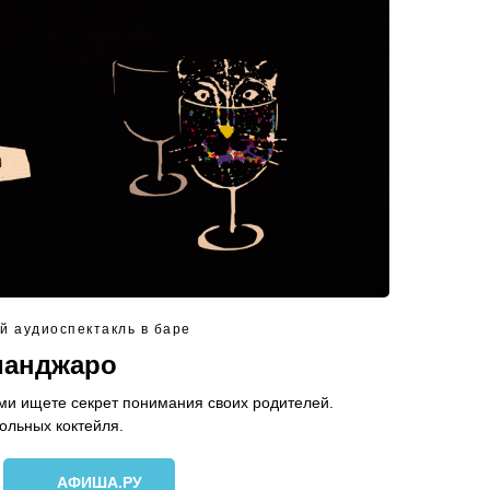
 аудиоспектакль в баре
манджаро
ми ищете секрет понимания своих родителей.
гольных коктейля.
АФИША.РУ